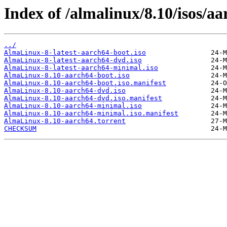
Index of /almalinux/8.10/isos/aa
../
AlmaLinux-8-latest-aarch64-boot.iso
AlmaLinux-8-latest-aarch64-dvd.iso
AlmaLinux-8-latest-aarch64-minimal.iso
AlmaLinux-8.10-aarch64-boot.iso
AlmaLinux-8.10-aarch64-boot.iso.manifest
AlmaLinux-8.10-aarch64-dvd.iso
AlmaLinux-8.10-aarch64-dvd.iso.manifest
AlmaLinux-8.10-aarch64-minimal.iso
AlmaLinux-8.10-aarch64-minimal.iso.manifest
AlmaLinux-8.10-aarch64.torrent
CHECKSUM