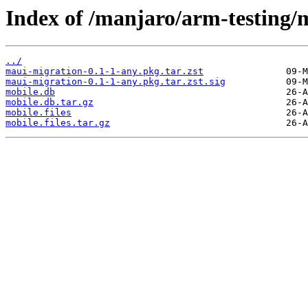
Index of /manjaro/arm-testing/
../
maui-migration-0.1-1-any.pkg.tar.zst
maui-migration-0.1-1-any.pkg.tar.zst.sig
mobile.db
mobile.db.tar.gz
mobile.files
mobile.files.tar.gz