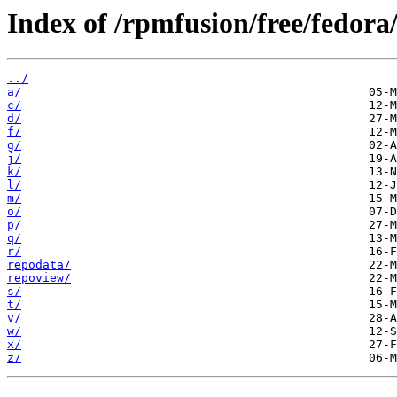
Index of /rpmfusion/free/fedor
../
a/
c/
d/
f/
g/
j/
k/
l/
m/
o/
p/
q/
r/
repodata/
repoview/
s/
t/
v/
w/
x/
z/