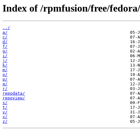
Index of /rpmfusion/free/fedor
../
a/
c/
d/
f/
g/
i/
j/
k/
m/
o/
p/
q/
r/
repodata/
repoview/
s/
t/
v/
x/
z/